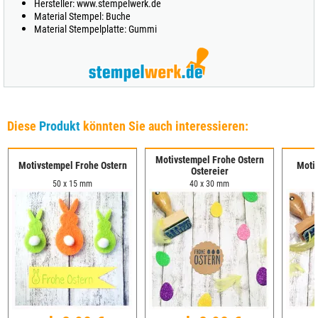
Hersteller: www.stempelwerk.de
Material Stempel: Buche
Material Stempelplatte: Gummi
Diese
Produkt
könnten Sie auch interessieren:
Motivstempel Frohe Ostern
Motivstempel Frohe Ostern
Moti
Ostereier
50 x 15 mm
40 x 30 mm