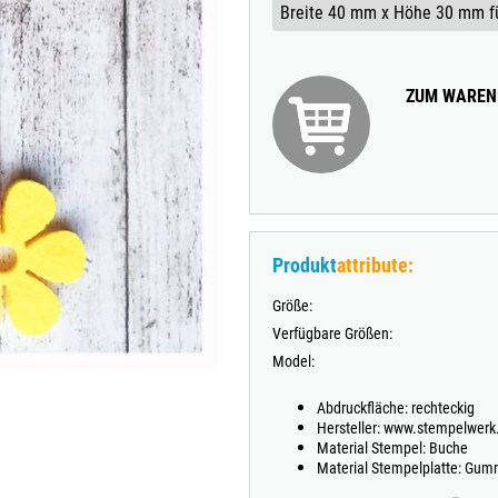
TRODAT® VINTAGE
TRODAT® CREATIVE MINI STEMPEL + KISSEN SET
ZUM WAREN
Produkt
attribute:
Größe:
Verfügbare Größen:
Model:
Abdruckfläche: rechteckig
Hersteller: www.stempelwerk
Material Stempel: Buche
Material Stempelplatte: Gum