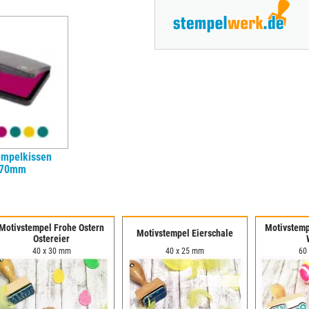
empelkissen
x70mm
Motivstempel Frohe Ostern
Motivstemp
Motivstempel Eierschale
Ostereier
40 x 30 mm
40 x 25 mm
60