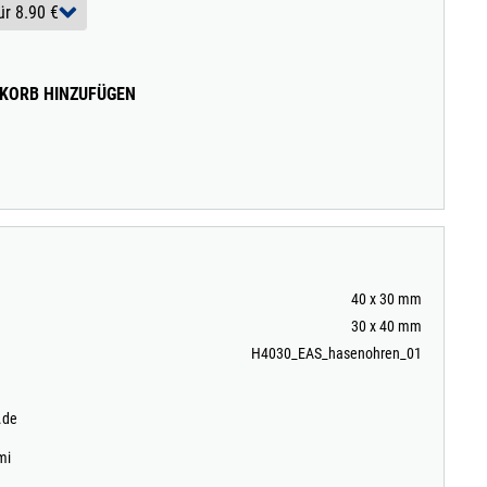
KORB HINZUFÜGEN
40 x 30 mm
30 x 40 mm
H4030_EAS_hasenohren_01
.de
mi