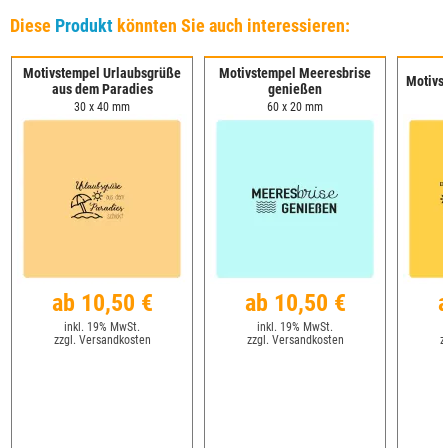
Diese
Produkt
könnten Sie auch interessieren:
Motivstempel Urlaubsgrüße
Motivstempel Meeresbrise
Motivs
aus dem Paradies
genießen
30 x 40 mm
60 x 20 mm
ab 10,50 €
ab 10,50 €
a
inkl. 19% MwSt.
inkl. 19% MwSt.
zzgl. Versandkosten
zzgl. Versandkosten
z