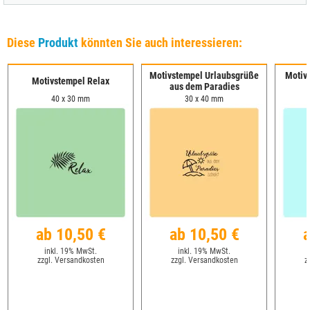
Diese
Produkt
könnten Sie auch interessieren:
Motivstempel Urlaubsgrüße
Motiv
Motivstempel Relax
aus dem Paradies
40 x 30 mm
30 x 40 mm
ab 10,50 €
ab 10,50 €
a
inkl. 19% MwSt.
inkl. 19% MwSt.
zzgl. Versandkosten
zzgl. Versandkosten
z