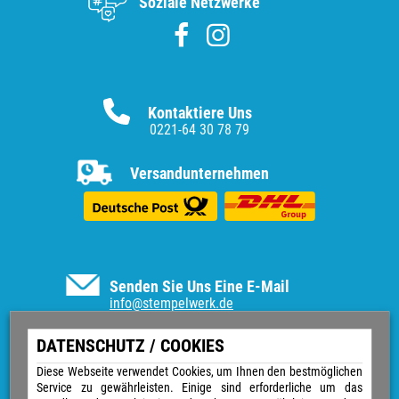
Soziale Netzwerke
Kontaktiere Uns
0221-64 30 78 79
Versandunternehmen
Senden Sie Uns Eine E-Mail
info@stempelwerk.de
Informationen
DATENSCHUTZ / COOKIES
Vertrag widerrufen
Diese Webseite verwendet Cookies, um Ihnen den bestmöglichen
Service zu gewährleisten. Einige sind erforderliche um das
Kontakt