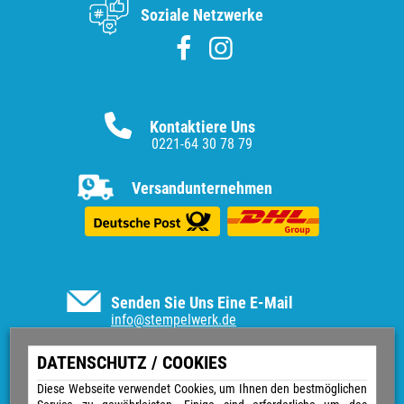
Soziale Netzwerke
Kontaktiere Uns
0221-64 30 78 79
Versandunternehmen
Senden Sie Uns Eine E-Mail
info@stempelwerk.de
Informationen
DATENSCHUTZ / COOKIES
Vertrag widerrufen
Diese Webseite verwendet Cookies, um Ihnen den bestmöglichen