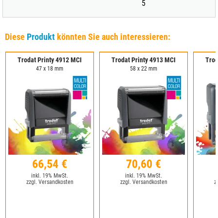
5
Diese
Produkt
könnten Sie auch interessieren:
Trodat Printy 4912 MCI
Trodat Printy 4913 MCI
Trod
47 x 18 mm
58 x 22 mm
66,54 €
70,60 €
inkl. 19% MwSt.
inkl. 19% MwSt.
zzgl. Versandkosten
zzgl. Versandkosten
z