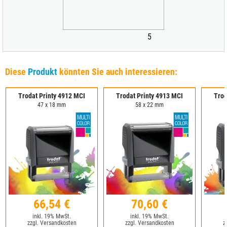
5
Diese
Produkt
könnten Sie auch interessieren:
Trodat Printy 4912 MCI
Trodat Printy 4913 MCI
Trod
47 x 18 mm
58 x 22 mm
66,54 €
70,60 €
inkl. 19% MwSt.
inkl. 19% MwSt.
zzgl. Versandkosten
zzgl. Versandkosten
z