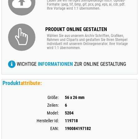
Laden Sie ein fertiges Stempeldesign hoch. Upload-
Formate: jpeg, tif, bmp, gif, pcx, png, eps, ai, cdr, pdf.
Ihre Vorlage wird 1:1 übernommen.
PRODUKT ONLINE GESTALTEN
Wählen Sie aus unserem Archiv Schriften, Grafiken,
Rahmen und Cliparts und gestalten Sie Ihren Stempel
individuell mit unserem Onlinegenerator. Ihre Vorlage
wird 1:1 übernommen.
WICHTIGE
INFORMATIONEN
ZUR ONLINE GESTALTUNG
Produkt
attribute:
Größe:
56 x 26 mm
Zeilen:
6
Model:
5204
Hersteller Id:
119718
EAN:
190084197182