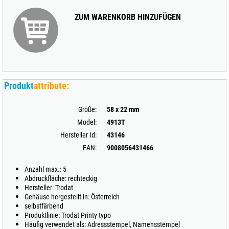
ZUM WARENKORB HINZUFÜGEN
Produkt
attribute:
Größe:
58 x 22 mm
Model:
4913T
Hersteller Id:
43146
EAN:
9008056431466
Anzahl max.: 5
Abdruckfläche: rechteckig
Hersteller: Trodat
Gehäuse hergestellt in: Österreich
selbstfärbend
Produktlinie: Trodat Printy typo
Häufig verwendet als: Adressstempel, Namensstempel