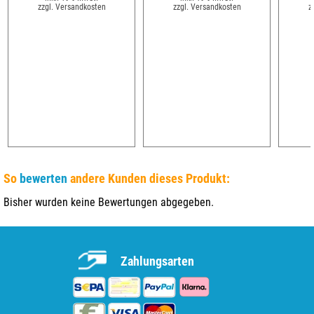
zzgl. Versandkosten
zzgl. Versandkosten
z
So
bewerten
andere Kunden dieses Produkt:
Bisher wurden keine Bewertungen abgegeben.
Zahlungsarten