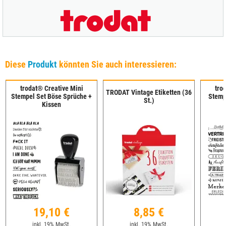
Diese
Produkt
könnten Sie auch interessieren:
trodat® Creative Mini
tro
TRODAT Vintage Etiketten (36
Stempel Set Böse Sprüche +
Stemp
St.)
Kissen
19,10 €
8,85 €
inkl. 19% MwSt.
inkl. 19% MwSt.