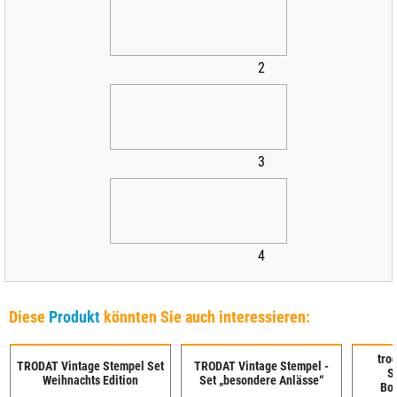
2
3
4
Diese
Produkt
könnten Sie auch interessieren:
tro
TRODAT Vintage Stempel Set
TRODAT Vintage Stempel -
S
Weihnachts Edition
Set „besondere Anlässe“
Bot