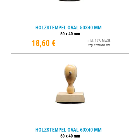
HOLZSTEMPEL OVAL 50X40 MM
50
x
40
mm
18,60 €
inkl. 19% MwSt.
zzgl. Versandkosten
HOLZSTEMPEL OVAL 60X40 MM
60
x
40
mm