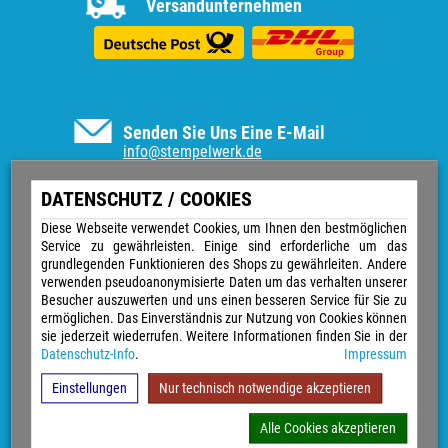
Versandunternehmen
Senden Sie Uns Eine E-Mail
info@stempelwerk.de
Informationen
DATENSCHUTZ / COOKIES
Vertrag widerrufen
Diese Webseite verwendet Cookies, um Ihnen den bestmöglichen
Service zu gewährleisten. Einige sind erforderliche um das
Kontakt
grundlegenden Funktionieren des Shops zu gewährleiten. Andere
Über uns
verwenden pseudoanonymisierte Daten um das verhalten unserer
Impressum
Besucher auszuwerten und uns einen besseren Service für Sie zu
Versand & Zahlungsarten
ermöglichen. Das Einverständnis zur Nutzung von Cookies können
Widerrufsrecht
sie jederzeit wiederrufen. Weitere Informationen finden Sie in der
Datenschutz
Datenschutz-Info
.
Impressum
Sitemap
AGB
Einstellungen
Nur technisch notwendige akzeptieren
Magazin
GPSR
Alle Cookies akzeptieren