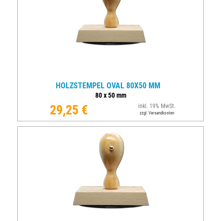
HOLZSTEMPEL OVAL 80X50 MM
80
x
50
mm
29,25 €
inkl. 19% MwSt.
zzgl. Versandkosten