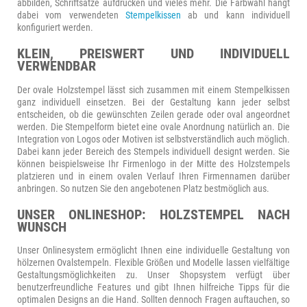
abbilden, Schriftsätze aufdrucken und vieles mehr. Die Farbwahl hängt
dabei vom verwendeten
Stempelkissen
ab und kann individuell
konfiguriert werden.
KLEIN, PREISWERT UND INDIVIDUELL
VERWENDBAR
Der ovale Holzstempel lässt sich zusammen mit einem Stempelkissen
ganz individuell einsetzen. Bei der Gestaltung kann jeder selbst
entscheiden, ob die gewünschten Zeilen gerade oder oval angeordnet
werden. Die Stempelform bietet eine ovale Anordnung natürlich an. Die
Integration von Logos oder Motiven ist selbstverständlich auch möglich.
Dabei kann jeder Bereich des Stempels individuell designt werden. Sie
können beispielsweise Ihr Firmenlogo in der Mitte des Holzstempels
platzieren und in einem ovalen Verlauf Ihren Firmennamen darüber
anbringen. So nutzen Sie den angebotenen Platz bestmöglich aus.
UNSER ONLINESHOP: HOLZSTEMPEL NACH
WUNSCH
Unser Onlinesystem ermöglicht Ihnen eine individuelle Gestaltung von
hölzernen Ovalstempeln. Flexible Größen und Modelle lassen vielfältige
Gestaltungsmöglichkeiten zu. Unser Shopsystem verfügt über
benutzerfreundliche Features und gibt Ihnen hilfreiche Tipps für die
optimalen Designs an die Hand. Sollten dennoch Fragen auftauchen, so