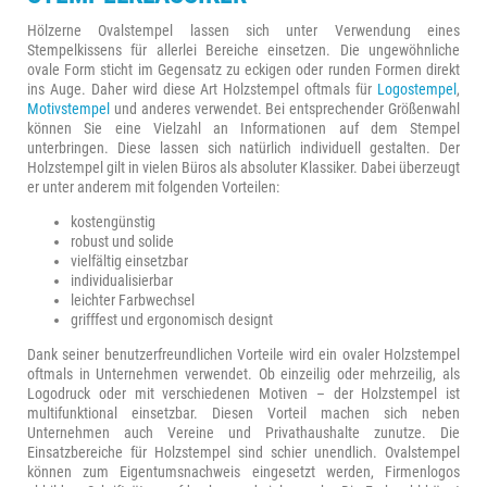
Hölzerne Ovalstempel lassen sich unter Verwendung eines
Stempelkissens für allerlei Bereiche einsetzen. Die ungewöhnliche
ovale Form sticht im Gegensatz zu eckigen oder runden Formen direkt
ins Auge. Daher wird diese Art Holzstempel oftmals für
Logostempel
,
Motivstempel
und anderes verwendet. Bei entsprechender Größenwahl
können Sie eine Vielzahl an Informationen auf dem Stempel
unterbringen. Diese lassen sich natürlich individuell gestalten. Der
Holzstempel gilt in vielen Büros als absoluter Klassiker. Dabei überzeugt
er unter anderem mit folgenden Vorteilen:
kostengünstig
robust und solide
vielfältig einsetzbar
individualisierbar
leichter Farbwechsel
grifffest und ergonomisch designt
Dank seiner benutzerfreundlichen Vorteile wird ein ovaler Holzstempel
oftmals in Unternehmen verwendet. Ob einzeilig oder mehrzeilig, als
Logodruck oder mit verschiedenen Motiven – der Holzstempel ist
multifunktional einsetzbar. Diesen Vorteil machen sich neben
Unternehmen auch Vereine und Privathaushalte zunutze. Die
Einsatzbereiche für Holzstempel sind schier unendlich. Ovalstempel
können zum Eigentumsnachweis eingesetzt werden, Firmenlogos