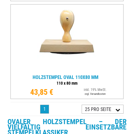
HOLZSTEMPEL OVAL 110X80 MM
110
x
80
mm
43,85 €
inkl. 19% MwSt.
zzgl. Versandkosten
1
25 PRO SEITE
OVALER HOLZSTEMPEL – DER
VIELFÄLTIG EINSETZBARE
STEMPELKLASSIKER