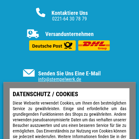
Kontaktiere Uns
0221-64 30 78 79
Versandunternehmen
Senden Sie Uns Eine E-Mail
info@stempelwerk.de
Informationen
DATENSCHUTZ / COOKIES
Vertrag widerrufen
Diese Webseite verwendet Cookies, um Ihnen den bestmöglichen
Service zu gewährleisten. Einige sind erforderliche um das
Kontakt
grundlegenden Funktionieren des Shops zu gewährleiten. Andere
Über uns
verwenden pseudoanonymisierte Daten um das verhalten unserer
Impressum
Besucher auszuwerten und uns einen besseren Service für Sie zu
Versand & Zahlungsarten
ermöglichen. Das Einverständnis zur Nutzung von Cookies können
Widerrufsrecht
sie jederzeit wiederrufen. Weitere Informationen finden Sie in der
Datenschutz