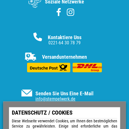
Soziale Netzwerke
Kontaktiere Uns
0221-64 30 78 79
Versandunternehmen
Senden Sie Uns Eine E-Mail
info@stempelwerk.de
Informationen
DATENSCHUTZ / COOKIES
Vertrag widerrufen
Diese Webseite verwendet Cookies, um Ihnen den bestmöglichen
Service zu gewährleisten. Einige sind erforderliche um das
Kontakt