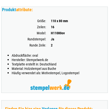
Produkt
attribute:
Größe:
110 x 80 mm
Zeilen:
16
Model:
H11080ov
Rundstempel:
Ja
Runde Zeile:
2
Abdruckfläche: oval
Hersteller: Stempelwerk.de
Textplatte erstellt in: Deutschland
Material: Holzstempel aus Buche
Häufig verwendet als: Motivstempel, Logostempel
Finden Sie hier eine
Vorlagen
für dieses Produkt: