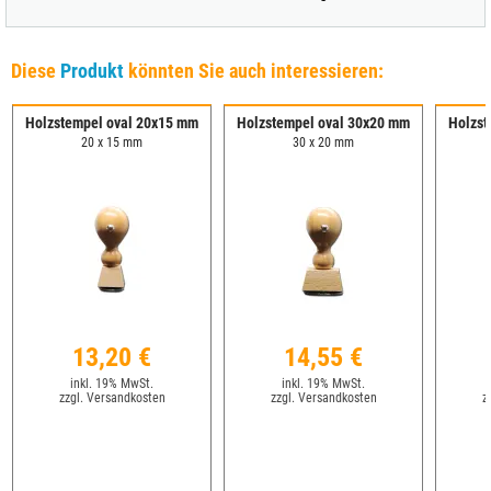
Diese
Produkt
könnten Sie auch interessieren:
Holzstempel oval 20x15 mm
Holzstempel oval 30x20 mm
Holzst
20 x 15 mm
30 x 20 mm
13,20 €
14,55 €
inkl. 19% MwSt.
inkl. 19% MwSt.
zzgl. Versandkosten
zzgl. Versandkosten
z