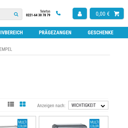
Telefon
0,00 €
0221-64 30 78 79
IVBEREICH
PRÄGEZANGEN
GESCHENKE
HÖR
TEMPEL
ISSEN FÜR HOLZSTEMPEL
ARBE ZUM NACHFÜLLEN
TEMPEL
ISSEN FÜR SELBSTFÄRBESTEMPEL
ISSEN OHNE FARBE
ESTEMPEL
LATTEN FÜR SELBSTFÄRBESTEMPEL
LATTEN NACH MASS
FÜR STEMPEL
WICHTIGKEIT
Anzeigen nach:
AUFST.