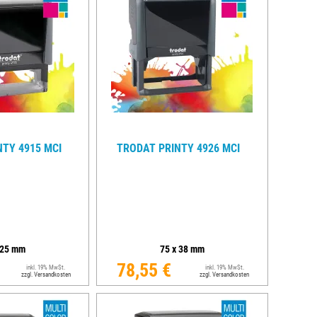
TY 4915 MCI
TRODAT PRINTY 4926 MCI
25
mm
75
x
38
mm
78,55 €
inkl. 19% MwSt.
inkl. 19% MwSt.
zzgl. Versandkosten
zzgl. Versandkosten