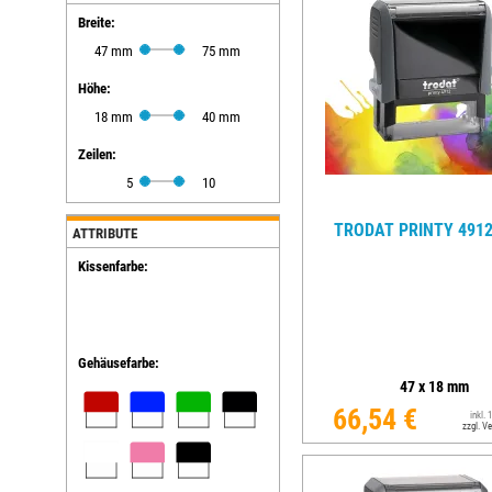
Breite:
EINSÄTZE FÜR TRODAT PRÄGEZANGEN
47 mm
75 mm
DELRINPLATTEN FÜR PRÄGEZANGEN
Höhe:
18 mm
40 mm
Zeilen:
5
10
TRODAT PRINTY 4912
ATTRIBUTE
Kissenfarbe:
Gehäusefarbe:
47
x
18
mm
66,54 €
inkl.
zzgl. V