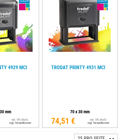
TY 4929 MCI
TRODAT PRINTY 4931 MCI
30
mm
70
x
30
mm
74,51 €
inkl. 19% MwSt.
inkl. 19% MwSt.
zzgl. Versandkosten
zzgl. Versandkosten
25 PRO SEITE