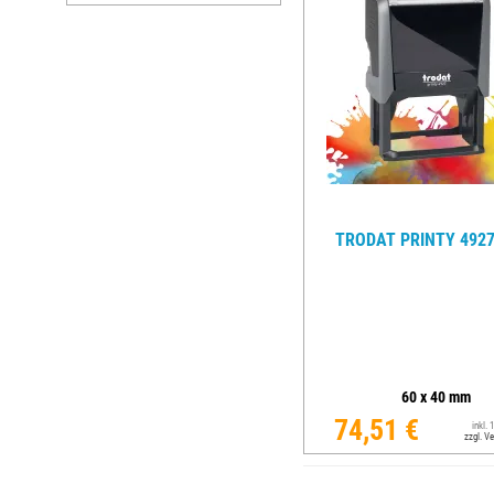
TRODAT PRINTY 4927
60
x
40
mm
74,51 €
inkl.
zzgl. V