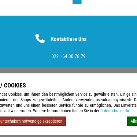
Kontaktiere Uns
0221-64 30 78 79
/ COOKIES
Versandunternehmen
det Cookies, um Ihnen den bestmöglichen Service zu gewährleisten. Einige sin
onieren des Shops zu gewährleiten. Andere verwenden pseudoanonymisierte D
uwerten und uns einen besseren Service für Sie zu ermöglichen. Das Einverst
erzeit wiederrufen. Weitere Informationen finden Sie in der
Datenschutz-Info
.
ur technisch notwendige akzeptieren
All
inkl. 19% MwSt. zzgl. Versandkosten | Copyright © 2026 Stempel Toenges GmbH - Alle Recht