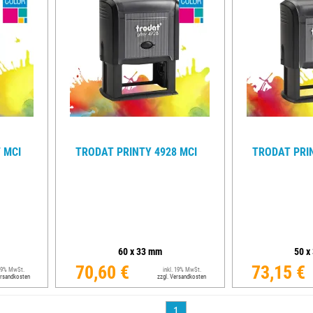
 MCI
TRODAT PRINTY 4928 MCI
TRODAT PRIN
60
x
33
mm
50
x
70,60 €
73,15 €
 19% MwSt.
inkl. 19% MwSt.
ersandkosten
zzgl. Versandkosten
1