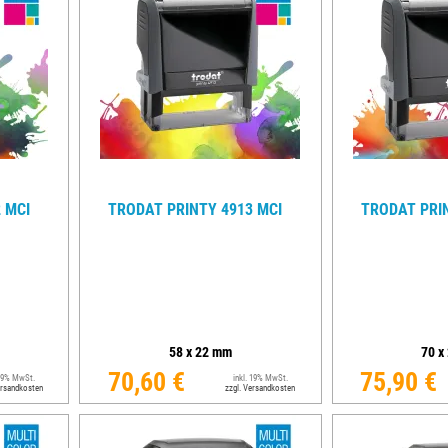
TRODAT® VINTAGE
TRODAT® CREATIVE MINI STEMPEL + KISSEN SET
 MCI
TRODAT PRINTY 4913 MCI
TRODAT PRIN
58
x
22
mm
70
x
70,60 €
75,90 €
 19% MwSt.
inkl. 19% MwSt.
ersandkosten
zzgl. Versandkosten