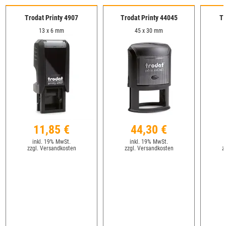
Trodat Printy 4907
Trodat Printy 44045
Tr
13 x 6 mm
45 x 30 mm
11,85 €
44,30 €
inkl. 19% MwSt.
inkl. 19% MwSt.
zzgl. Versandkosten
zzgl. Versandkosten
z