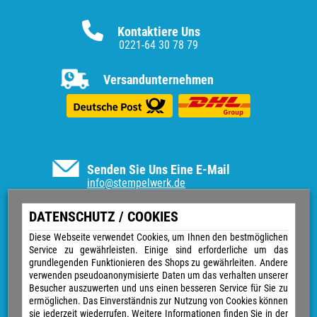
Kontaktiere Uns
0221-64 30 78 79
Versandunternehmen
Senden Sie Uns Eine E-Mail
info@stempelwerk.de
Informationen
DATENSCHUTZ / COOKIES
Vertrag widerrufen
Diese Webseite verwendet Cookies, um Ihnen den bestmöglichen
Service zu gewährleisten. Einige sind erforderliche um das
Kontakt
grundlegenden Funktionieren des Shops zu gewährleiten. Andere
Über uns
verwenden pseudoanonymisierte Daten um das verhalten unserer
Impressum
Besucher auszuwerten und uns einen besseren Service für Sie zu
Versand & Zahlungsarten
ermöglichen. Das Einverständnis zur Nutzung von Cookies können
Widerrufsrecht
sie jederzeit wiederrufen. Weitere Informationen finden Sie in der