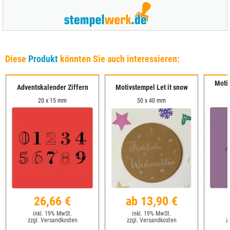
Diese
Produkt
könnten Sie auch interessieren:
Moti
Adventskalender Ziffern
Motivstempel Let it snow
20 x 15 mm
50 x 40 mm
26,66 €
ab 13,90 €
inkl. 19% MwSt.
inkl. 19% MwSt.
zzgl. Versandkosten
zzgl. Versandkosten
z