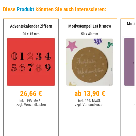
Diese
Produkt
könnten Sie auch interessieren:
Moti
Adventskalender Ziffern
Motivstempel Let it snow
20 x 15 mm
50 x 40 mm
26,66 €
ab 13,90 €
inkl. 19% MwSt.
inkl. 19% MwSt.
zzgl. Versandkosten
zzgl. Versandkosten
z