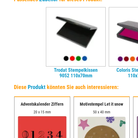
Trodat Stempelkissen
Coloris St
9052 110x70mm
110
Diese
Produkt
könnten Sie auch interessieren:
re
Adventskalender Ziffern
Motivstempel Let it snow
20 x 15 mm
50 x 40 mm