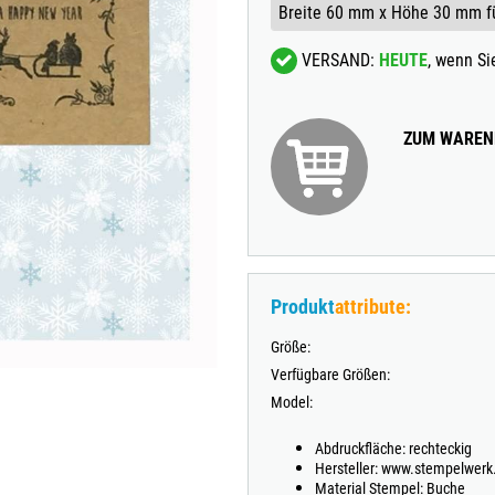
TRODAT® VINTAGE
VERSAND:
HEUTE
, wenn S
TRODAT® CREATIVE MINI STEMPEL + KISSEN SET
ZUM WAREN
Produkt
attribute:
Größe:
Verfügbare Größen:
Model:
Abdruckfläche: rechteckig
Hersteller: www.stempelwerk
Material Stempel: Buche