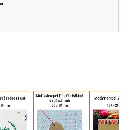
mi
Motivstempel Das Christkind
pel Frohes Fest
Motivstempel Zipfelm
hat Dich lieb
 40 mm
50 x 40 mm
100 x 20 mm