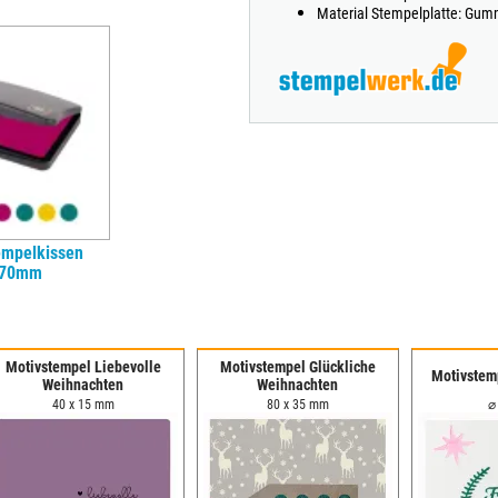
Material Stempelplatte: Gum
empelkissen
x70mm
Motivstempel Liebevolle
Motivstempel Glückliche
Motivstem
Weihnachten
Weihnachten
40 x 15 mm
80 x 35 mm
⌀