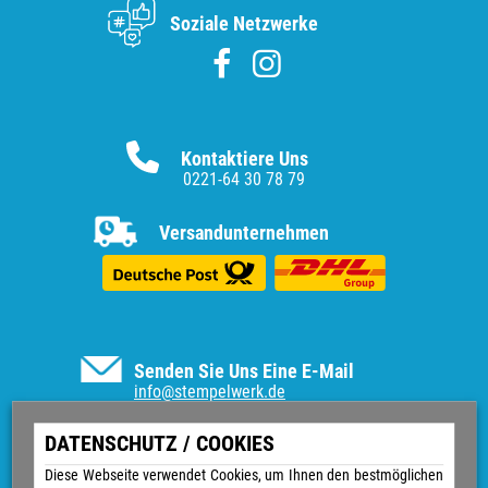
Soziale Netzwerke
Kontaktiere Uns
0221-64 30 78 79
Versandunternehmen
Senden Sie Uns Eine E-Mail
info@stempelwerk.de
Informationen
DATENSCHUTZ / COOKIES
Vertrag widerrufen
Diese Webseite verwendet Cookies, um Ihnen den bestmöglichen