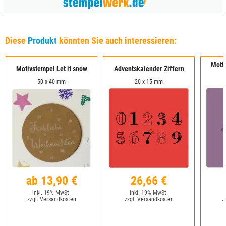
Diese
Produkt
könnten Sie auch interessieren:
Moti
Motivstempel Let it snow
Adventskalender Ziffern
50 x 40 mm
20 x 15 mm
ab 13,90 €
26,66 €
inkl. 19% MwSt.
inkl. 19% MwSt.
zzgl. Versandkosten
zzgl. Versandkosten
z