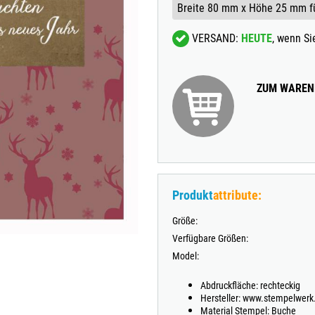
TRODAT® VINTAGE
VERSAND:
HEUTE
, wenn S
TRODAT® CREATIVE MINI STEMPEL + KISSEN SET
ZUM WAREN
Produkt
attribute:
Größe:
Verfügbare Größen:
Model:
Abdruckfläche: rechteckig
Hersteller: www.stempelwerk
Material Stempel: Buche