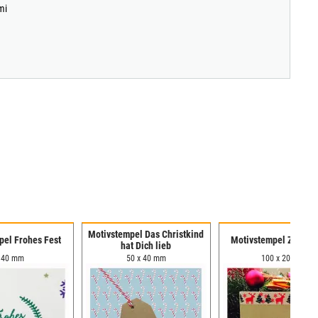
mi
Motivstempel Das Christkind
pel Frohes Fest
Motivstempel Zipfelm
hat Dich lieb
 40 mm
50 x 40 mm
100 x 20 mm