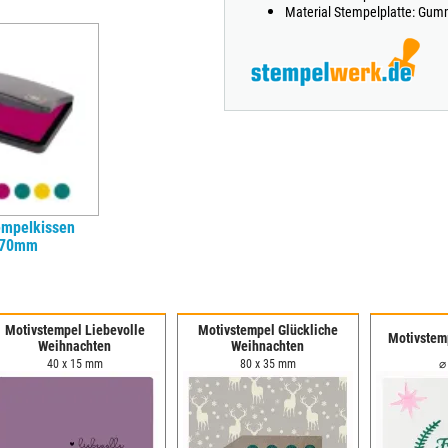
Material Stempelplatte: Gum
empelkissen
x70mm
Motivstempel Liebevolle
Motivstempel Glückliche
Motivstem
Weihnachten
Weihnachten
40 x 15 mm
80 x 35 mm
⌀