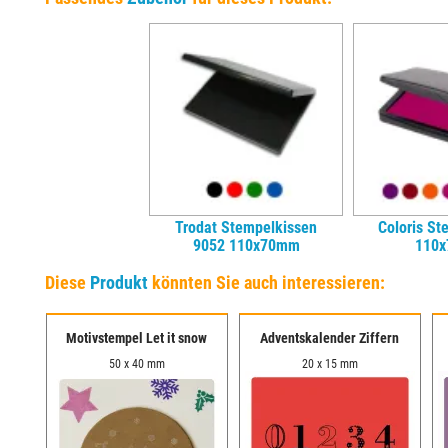
Trodat Stempelkissen
Coloris St
9052 110x70mm
110
Diese
Produkt
könnten Sie auch interessieren:
re
Motivstempel Let it snow
Adventskalender Ziffern
50 x 40 mm
20 x 15 mm