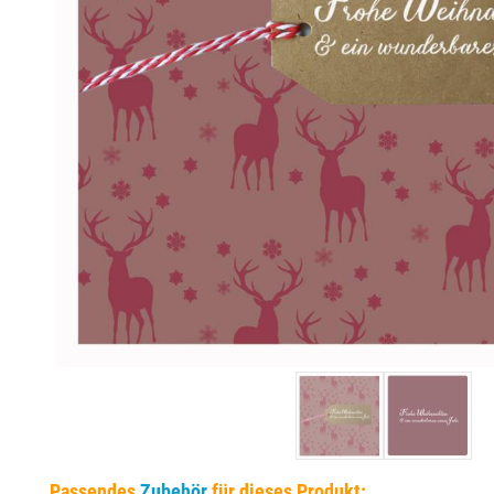
EINSÄTZE FÜR TRODAT PRÄGEZANGEN
DELRINPLATTEN FÜR PRÄGEZANGEN
Passendes
Zubehör
für dieses Produkt: