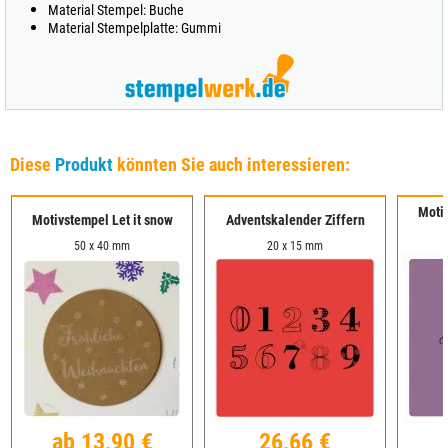
Material Stempel: Buche
Material Stempelplatte: Gummi
Diese
Produkt
könnten Sie auch interessieren:
Moti
Motivstempel Let it snow
Adventskalender Ziffern
50 x 40 mm
20 x 15 mm
ab 13,90 €
26,66 €